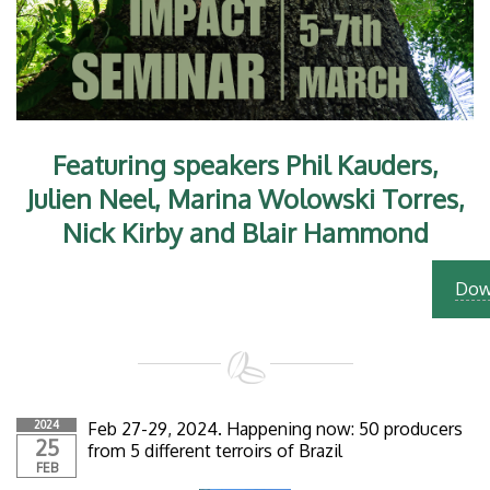
Featuring speakers Phil Kauders,
Julien Neel, Marina Wolowski Torres,
Nick Kirby and Blair Hammond
Dow
2024
Feb 27-29, 2024. Happening now: 50 producers
25
from 5 different terroirs of Brazil
FEB